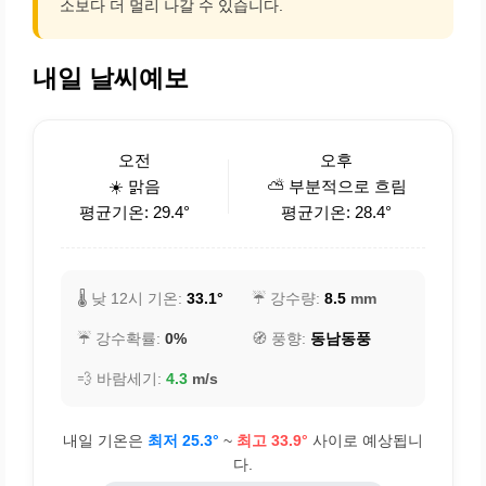
소보다 더 멀리 나갈 수 있습니다.
내일 날씨예보
오전
오후
☀️ 맑음
⛅ 부분적으로 흐림
평균기온: 29.4°
평균기온: 28.4°
🌡️ 낮 12시 기온:
33.1°
☔ 강수량:
8.5
mm
☔ 강수확률:
0%
🧭 풍향:
동남동풍
💨 바람세기:
4.3
m/s
내일 기온은
최저 25.3°
~
최고 33.9°
사이로 예상됩니
다.