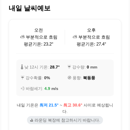
내일 날씨예보
오전
오후
⛅ 부분적으로 흐림
⛅ 부분적으로 흐림
평균기온: 23.2°
평균기온: 27.4°
🌡️ 낮 12시 기온:
28.7°
☔ 강수량:
0
mm
☔ 강수확률:
0%
🧭 풍향:
북동풍
💨 바람세기:
4.9
m/s
내일 기온은
최저 21.5°
~
최고 30.6°
사이로 예상됩니
다.
⛳ 라운딩 복장에 참고하시기 바랍니다.