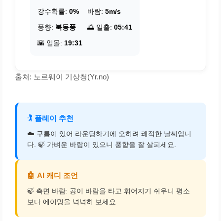
강수확률:
0%
바람:
5m/s
풍향:
북동풍
🌅 일출:
05:41
🌇 일몰:
19:31
출처: 노르웨이 기상청(Yr.no)
🏌️
플레이 추천
☁️ 구름이 있어 라운딩하기에 오히려 쾌적한 날씨입니
다. 🍃 가벼운 바람이 있으니 풍향을 잘 살피세요.
🤖
AI 캐디 조언
🍃 측면 바람: 공이 바람을 타고 휘어지기 쉬우니 평소
보다 에이밍을 넉넉히 보세요.