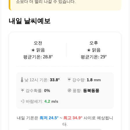
소보다 더 멀리 나갈 수 있습니다.
내일 날씨예보
오전
오후
☀️ 맑음
☀️ 맑음
평균기온: 28.8°
평균기온: 29°
🌡️ 낮 12시 기온:
33.8°
☔ 강수량:
1.8
mm
☔ 강수확률:
0%
🧭 풍향:
동북동풍
💨 바람세기:
4.2
m/s
내일 기온은
최저 24.5°
~
최고 34.9°
사이로 예상됩니
다.