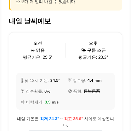
소보다 더 멀리 나갈 수 있습니다.
내일 날씨예보
오전
오후
☀️ 맑음
🌤️ 구름 조금
평균기온: 29.5°
평균기온: 29.3°
🌡️ 낮 12시 기온:
34.5°
☔ 강수량:
4.4
mm
☔ 강수확률:
0%
🧭 풍향:
동북동풍
💨 바람세기:
3.9
m/s
내일 기온은
최저 24.3°
~
최고 35.6°
사이로 예상됩니
다.