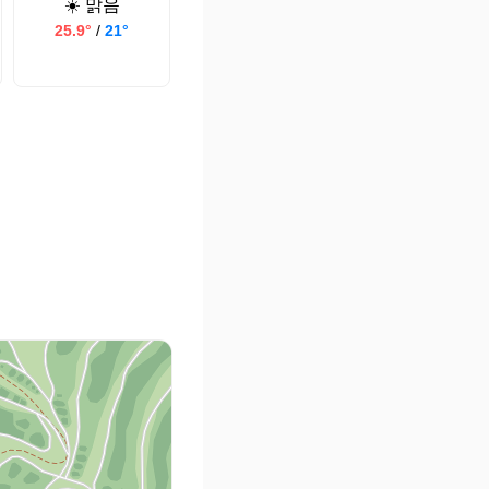
☀️ 맑음
25.9°
/
21°