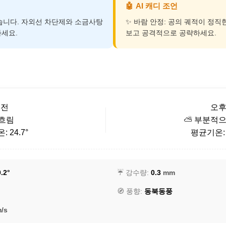
🤖
AI 캐디 조언
덥습니다. 자외선 차단제와 소금사탕
✨ 바람 안정: 공의 궤적이 정직
세요.
보고 공격적으로 공략하세요.
오전
오
 흐림
⛅ 부분적으
 24.7°
평균기온: 2
.2°
☔ 강수량:
0.3
mm
🧭 풍향:
동북동풍
/s