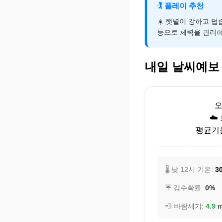
🏌️
플레이 추천
☀️ 햇볕이 강하고 
등으로 체력을 관리하
내일 날씨예보
☁️
평균기온:
🌡️ 낮 12시 기온:
30
☔ 강수확률:
0%
💨 바람세기:
4.9
m