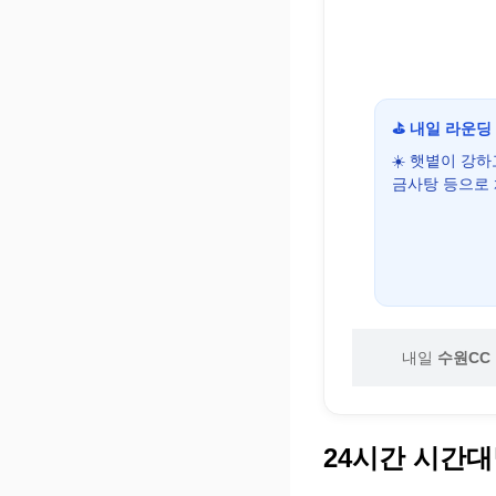
⛳ 내일 라운딩
☀️ 햇볕이 강
금사탕 등으로
내일
수원CC
24시간 시간대