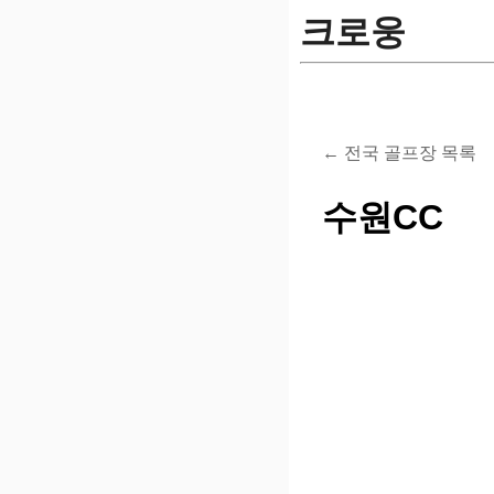
크로웅
← 전국 골프장 목록
수원CC