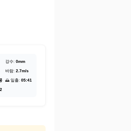
강수:
0mm
바람:
2.7m/s
풍
🌅 일출:
05:41
2