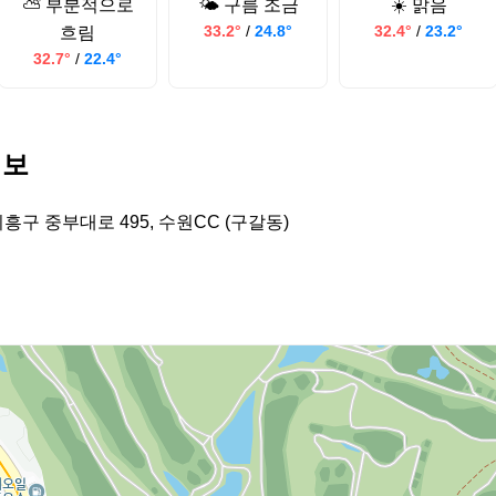
⛅ 부분적으로
🌤️ 구름 조금
☀️ 맑음
33.2°
/
24.8°
32.4°
/
23.2°
흐림
32.7°
/
22.4°
정보
흥구 중부대로 495, 수원CC (구갈동)