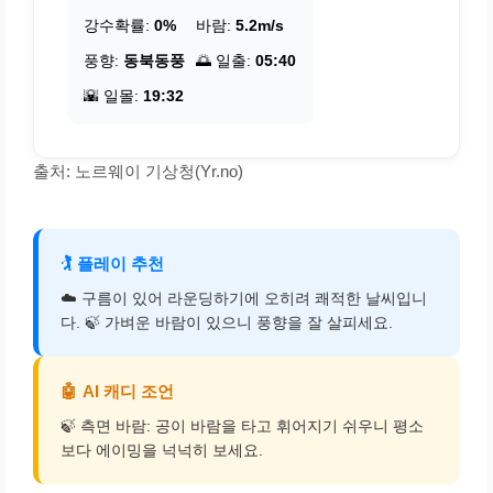
강수확률:
0%
바람:
5.2m/s
풍향:
동북동풍
🌅 일출:
05:40
🌇 일몰:
19:32
출처: 노르웨이 기상청(Yr.no)
🏌️
플레이 추천
☁️ 구름이 있어 라운딩하기에 오히려 쾌적한 날씨입니
다. 🍃 가벼운 바람이 있으니 풍향을 잘 살피세요.
🤖
AI 캐디 조언
🍃 측면 바람: 공이 바람을 타고 휘어지기 쉬우니 평소
보다 에이밍을 넉넉히 보세요.