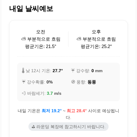
내일 날씨예보
오전
오후
⛅ 부분적으로 흐림
⛅ 부분적으로 흐림
평균기온: 21.5°
평균기온: 25.2°
🌡️ 낮 12시 기온:
27.7°
☔ 강수량:
0
mm
☔ 강수확률:
0%
🧭 풍향:
동풍
💨 바람세기:
3.7
m/s
내일 기온은
최저 19.2°
~
최고 28.4°
사이로 예상됩니
다.
⛳ 라운딩 복장에 참고하시기 바랍니다.