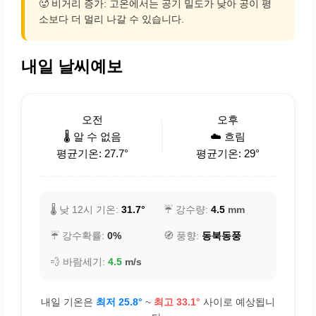
🥵 비거리 증가: 고온에서는 공기 밀도가 낮아 공이 평
소보다 더 멀리 나갈 수 있습니다.
내일 날씨예보
오전
오후
🌡️ 알 수 없음
☁️ 흐림
평균기온: 27.7°
평균기온: 29°
🌡️ 낮 12시 기온:
31.7°
☔ 강수량:
4.5
mm
☔ 강수확률:
0%
🧭 풍향:
동북동풍
💨 바람세기:
4.5
m/s
내일 기온은
최저 25.8°
~
최고 33.1°
사이로 예상됩니