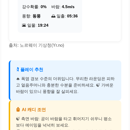
강수확률:
0%
바람:
4.5m/s
풍향:
동풍
🌅 일출:
05:36
🌇 일몰:
19:24
출처: 노르웨이 기상청(Yr.no)
🏌️
플레이 추천
🔥 폭염 경보 수준의 더위입니다. 무리한 라운딩은 피하
고 얼음주머니와 충분한 수분을 준비하세요. 🍃 가벼운
바람이 있으니 풍향을 잘 살피세요.
🤖
AI 캐디 조언
🍃 측면 바람: 공이 바람을 타고 휘어지기 쉬우니 평소
보다 에이밍을 넉넉히 보세요.