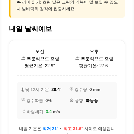
☁️ 라이 읽기: 흐린 날은 그린의 기복이 덜 보일 수 있으
니 발바닥의 감각에 집중하세요.
내일 날씨예보
오전
오후
⛅ 부분적으로 흐림
⛅ 부분적으로 흐림
평균기온: 22.9°
평균기온: 27.6°
🌡️ 낮 12시 기온:
29.4°
☔ 강수량:
0
mm
☔ 강수확률:
0%
🧭 풍향:
북동풍
💨 바람세기:
3.4
m/s
내일 기온은
최저 21°
~
최고 31.6°
사이로 예상됩니