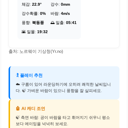
체감:
22.9°
강수:
0mm
강수확률:
0%
바람:
4m/s
풍향:
북동풍
🌅 일출:
05:41
🌇 일몰:
19:32
출처: 노르웨이 기상청(Yr.no)
🏌️
플레이 추천
☁️ 구름이 있어 라운딩하기에 오히려 쾌적한 날씨입니
다. 🍃 가벼운 바람이 있으니 풍향을 잘 살피세요.
🤖
AI 캐디 조언
🍃 측면 바람: 공이 바람을 타고 휘어지기 쉬우니 평소
보다 에이밍을 넉넉히 보세요.