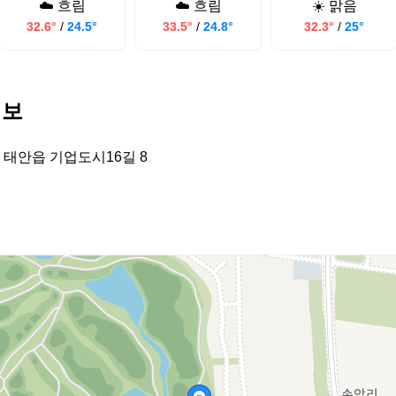
☁️ 흐림
☁️ 흐림
☀️ 맑음
32.6°
/
24.5°
33.5°
/
24.8°
32.3°
/
25°
정보
 태안읍 기업도시16길 8