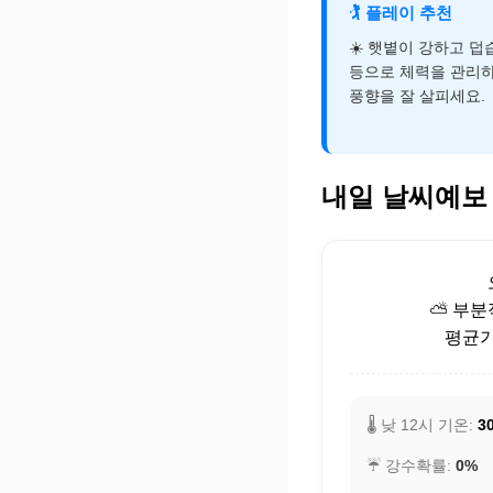
🏌️
플레이 추천
☀️ 햇볕이 강하고 
등으로 체력을 관리하
풍향을 잘 살피세요.
내일 날씨예보
⛅ 부분
평균기온
🌡️ 낮 12시 기온:
30
☔ 강수확률:
0%