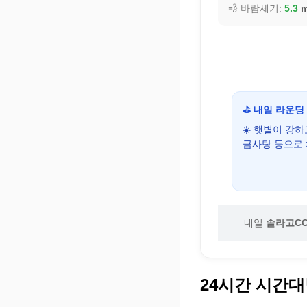
💨 바람세기:
5.3
m
⛳ 내일 라운딩
☀️ 햇볕이 강
금사탕 등으로
내일
솔라고C
24시간 시간대