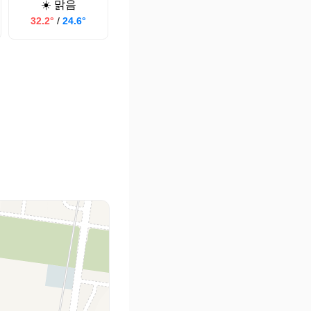
☀️ 맑음
32.2°
/
24.6°