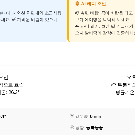
🤖
AI 캐디 조언
덥습니다. 자외선 차단제와 소금사탕
🍃 측면 바람: 공이 바람을 타
세요. 🍃 가벼운 바람이 있으니
보다 에이밍을 넉넉히 보세요.
☁️ 라이 읽기: 흐린 날은 그린의
으니 발바닥의 감각에 집중하세
오전
오
적으로 흐림
⛅ 부분적
: 26.2°
평균기온: 
.4°
☔ 강수량:
0
mm
🧭 풍향:
동북동풍