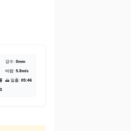
강수:
0mm
바람:
5.8m/s
풍
🌅 일출:
05:46
3