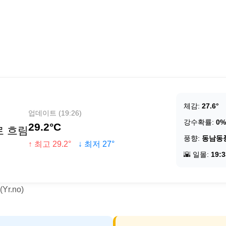
체감:
27.6°
업데이트 (19:26)
강수확률:
0%
29.2°C
로 흐림
풍향:
동남동
↑ 최고 29.2°
↓ 최저 27°
🌇 일몰:
19:3
r.no)