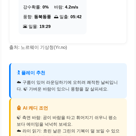
강수확률:
0%
바람:
4.2m/s
풍향:
동북동풍
🌅 일출:
05:42
🌇 일몰:
19:29
출처: 노르웨이 기상청(Yr.no)
🏌️
플레이 추천
☁️ 구름이 있어 라운딩하기에 오히려 쾌적한 날씨입니
다. 🍃 가벼운 바람이 있으니 풍향을 잘 살피세요.
🤖
AI 캐디 조언
🍃 측면 바람: 공이 바람을 타고 휘어지기 쉬우니 평소
보다 에이밍을 넉넉히 보세요.
☁️ 라이 읽기: 흐린 날은 그린의 기복이 덜 보일 수 있으