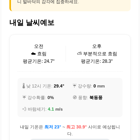
니 발바닥의 감각에 집중하세요.
내일 날씨예보
오전
오후
☁️ 흐림
⛅ 부분적으로 흐림
평균기온: 24.7°
평균기온: 28.3°
🌡️ 낮 12시 기온:
29.4°
☔ 강수량:
0
mm
☔ 강수확률:
0%
🧭 풍향:
북동풍
💨 바람세기:
4.1
m/s
내일 기온은
최저 23°
~
최고 30.9°
사이로 예상됩니
다.