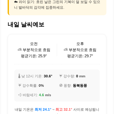
☁️ 라이 읽기: 흐린 날은 그린의 기복이 덜 보일 수 있으
니 발바닥의 감각에 집중하세요.
내일 날씨예보
오전
오후
⛅ 부분적으로 흐림
⛅ 부분적으로 흐림
평균기온: 25.9°
평균기온: 29.7°
🌡️ 낮 12시 기온:
30.6°
☔ 강수량:
0
mm
☔ 강수확률:
0%
🧭 풍향:
동북동풍
💨 바람세기:
4.6
m/s
내일 기온은
최저 24.1°
~
최고 32.1°
사이로 예상됩니