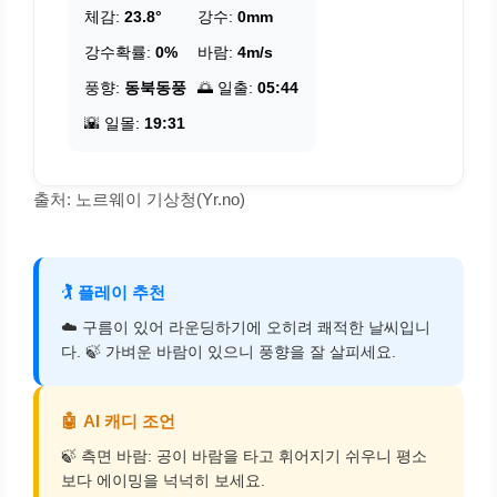
체감:
23.8°
강수:
0mm
강수확률:
0%
바람:
4m/s
풍향:
동북동풍
🌅 일출:
05:44
🌇 일몰:
19:31
출처: 노르웨이 기상청(Yr.no)
🏌️
플레이 추천
☁️ 구름이 있어 라운딩하기에 오히려 쾌적한 날씨입니
다. 🍃 가벼운 바람이 있으니 풍향을 잘 살피세요.
🤖
AI 캐디 조언
🍃 측면 바람: 공이 바람을 타고 휘어지기 쉬우니 평소
보다 에이밍을 넉넉히 보세요.