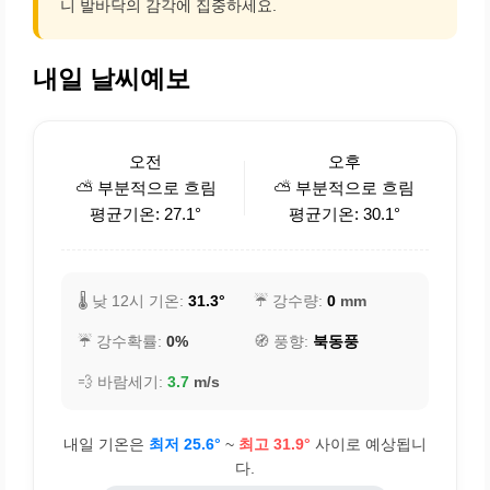
니 발바닥의 감각에 집중하세요.
내일 날씨예보
오전
오후
⛅ 부분적으로 흐림
⛅ 부분적으로 흐림
평균기온: 27.1°
평균기온: 30.1°
🌡️ 낮 12시 기온:
31.3°
☔ 강수량:
0
mm
☔ 강수확률:
0%
🧭 풍향:
북동풍
💨 바람세기:
3.7
m/s
내일 기온은
최저 25.6°
~
최고 31.9°
사이로 예상됩니
다.