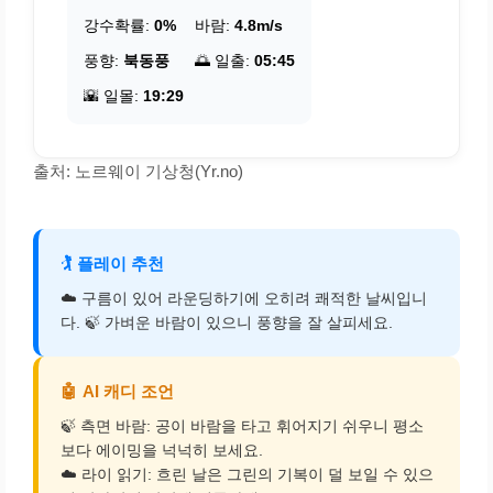
강수확률:
0%
바람:
4.8m/s
풍향:
북동풍
🌅 일출:
05:45
🌇 일몰:
19:29
출처: 노르웨이 기상청(Yr.no)
🏌️
플레이 추천
☁️ 구름이 있어 라운딩하기에 오히려 쾌적한 날씨입니
다. 🍃 가벼운 바람이 있으니 풍향을 잘 살피세요.
🤖
AI 캐디 조언
🍃 측면 바람: 공이 바람을 타고 휘어지기 쉬우니 평소
보다 에이밍을 넉넉히 보세요.
☁️ 라이 읽기: 흐린 날은 그린의 기복이 덜 보일 수 있으