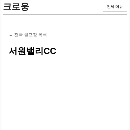
크로웅
전체 메뉴
← 전국 골프장 목록
서원밸리CC