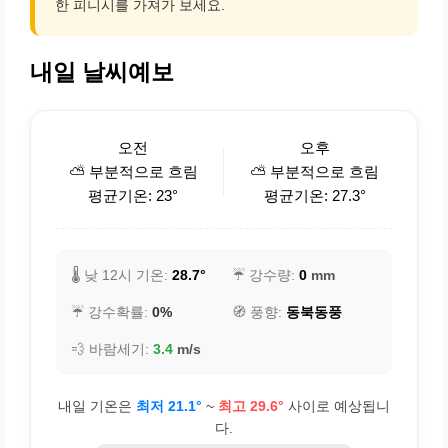
한 피니시를 가져가 보세요.
내일 날씨예보
오전
오후
⛅ 부분적으로 흐림
⛅ 부분적으로 흐림
평균기온: 23°
평균기온: 27.3°
🌡️ 낮 12시 기온:
28.7°
☔ 강수량:
0
mm
☔ 강수확률:
0%
🧭 풍향:
동북동풍
💨 바람세기:
3.4
m/s
내일 기온은
최저 21.1°
~
최고 29.6°
사이로 예상됩니
다.