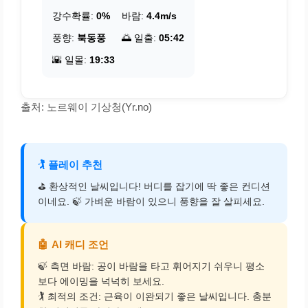
강수확률:
0%
바람:
4.4m/s
풍향:
북동풍
🌅 일출:
05:42
🌇 일몰:
19:33
출처: 노르웨이 기상청(Yr.no)
🏌️
플레이 추천
⛳ 환상적인 날씨입니다! 버디를 잡기에 딱 좋은 컨디션
이네요. 🍃 가벼운 바람이 있으니 풍향을 잘 살피세요.
🤖
AI 캐디 조언
🍃 측면 바람: 공이 바람을 타고 휘어지기 쉬우니 평소
보다 에이밍을 넉넉히 보세요.
🏌️ 최적의 조건: 근육이 이완되기 좋은 날씨입니다. 충분