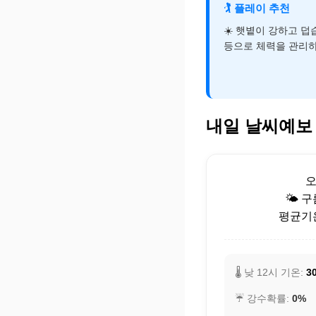
🏌️
플레이 추천
☀️ 햇볕이 강하고 
등으로 체력을 관리하
내일 날씨예보
🌤️ 
평균기온:
🌡️ 낮 12시 기온:
30
☔ 강수확률:
0%