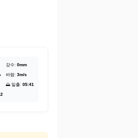
강수:
0mm
%
바람:
3m/s
🌅 일출:
05:41
32