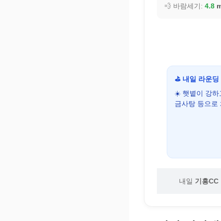
💨 바람세기:
4.8
m
⛳ 내일 라운딩
☀️ 햇볕이 강
금사탕 등으로
내일
기흥CC