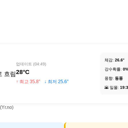
체감:
26.6°
업데이트 (04:49)
강수확률:
0
28°C
로 흐림
풍향:
동풍
↑ 최고 35.8°
↓ 최저 25.6°
🌇 일몰:
19:
r.no)