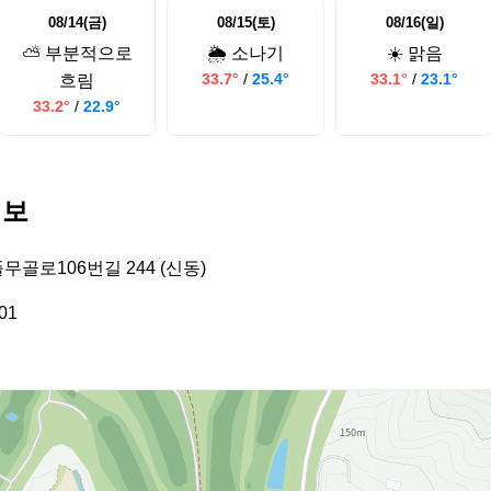
08/14(금)
08/15(토)
08/16(일)
⛅ 부분적으로
🌦️ 소나기
☀️ 맑음
33.7°
/
25.4°
33.1°
/
23.1°
흐림
33.2°
/
22.9°
정보
무골로106번길 244 (신동)
01