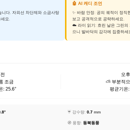
🤖
AI 캐디 조언
덥습니다. 자외선 차단제와 소금사탕
✨ 바람 안정: 공의 궤적이 정직
세요.
보고 공격적으로 공략하세요.
☁️ 라이 읽기: 흐린 날은 그린의
으니 발바닥의 감각에 집중하세
오전
오
구름 조금
⛅ 부분적으
 25.6°
평균기온: 2
.8°
☔ 강수량:
0.7
mm
🧭 풍향:
동북동풍