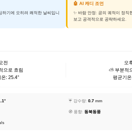
🤖
AI 캐디 조언
운딩하기에 오히려 쾌적한 날씨입니
✨ 바람 안정: 공의 궤적이 정직
보고 공격적으로 공략하세요.
오전
오
적으로 흐림
⛅ 부분적
: 25.4°
평균기온: 
.1°
☔ 강수량:
0.7
mm
🧭 풍향:
동북동풍
/s