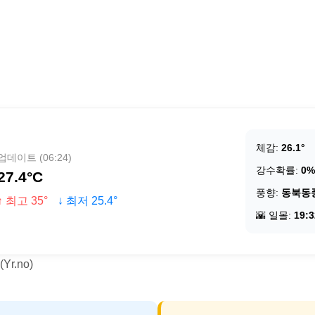
체감:
26.1°
업데이트 (06:24)
강수확률:
0%
27.4°C
풍향:
동북동
↑ 최고 35°
↓ 최저 25.4°
🌇 일몰:
19:3
r.no)