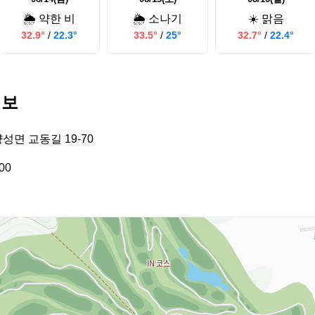
🌦️ 약한 비
🌦️ 소나기
☀️ 맑음
32.9°
/
22.3°
33.5°
/
25°
32.7°
/
22.4°
정보
성면 교동길 19-70
00