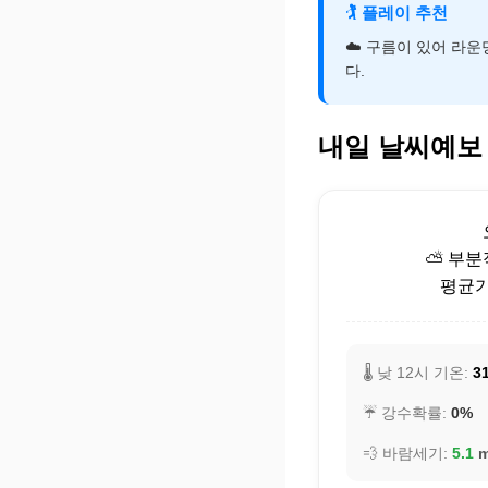
🏌️
플레이 추천
☁️ 구름이 있어 라
다.
내일 날씨예보
⛅ 부분
평균기온
🌡️ 낮 12시 기온:
31
☔ 강수확률:
0%
💨 바람세기:
5.1
m