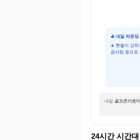
⛳ 내일 라운딩
☀️ 햇볕이 강
금사탕 등으로
내일
골프존카운티 
24시간 시간대