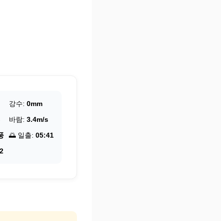
강수:
0mm
바람:
3.4m/s
풍
🌅 일출:
05:41
2