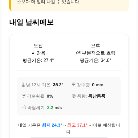
소보다 더 멀리 나갈 수 있습니다.
내일 날씨예보
오전
오후
☀️ 맑음
⛅ 부분적으로 흐림
평균기온: 27.4°
평균기온: 34.6°
🌡️ 낮 12시 기온:
35.2°
☔ 강수량:
0
mm
☔ 강수확률:
0%
🧭 풍향:
동남동풍
💨 바람세기:
3.2
m/s
내일 기온은
최저 24.3°
~
최고 37.1°
사이로 예상됩니
다.