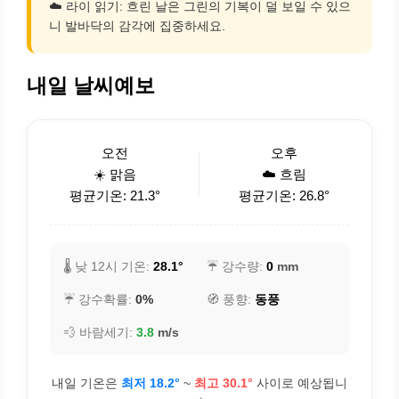
☁️ 라이 읽기: 흐린 날은 그린의 기복이 덜 보일 수 있으
니 발바닥의 감각에 집중하세요.
내일 날씨예보
오전
오후
☀️ 맑음
☁️ 흐림
평균기온: 21.3°
평균기온: 26.8°
🌡️ 낮 12시 기온:
28.1°
☔ 강수량:
0
mm
☔ 강수확률:
0%
🧭 풍향:
동풍
💨 바람세기:
3.8
m/s
내일 기온은
최저 18.2°
~
최고 30.1°
사이로 예상됩니