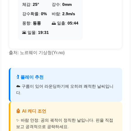
체감:
25°
강수:
0mm
강수확률:
0%
바람:
2.9m/s
풍향:
동풍
🌅 일출:
05:44
🌇 일몰:
19:31
출처: 노르웨이 기상청(Yr.no)
🏌️
플레이 추천
☁️ 구름이 있어 라운딩하기에 오히려 쾌적한 날씨입니
다.
🤖
AI 캐디 조언
✨ 바람 안정: 공의 궤적이 정직한 날입니다. 핀을 직접
보고 공격적으로 공략하세요.