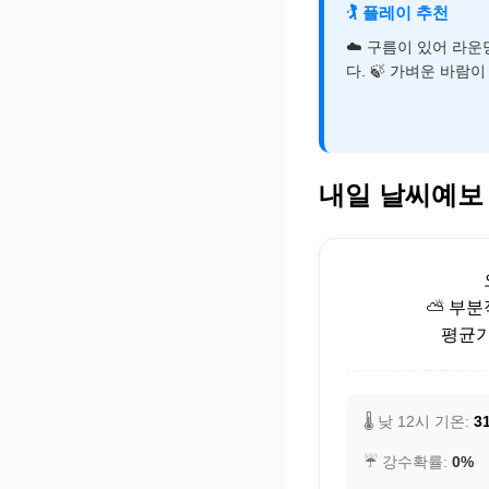
🏌️
플레이 추천
☁️ 구름이 있어 라
다. 🍃 가벼운 바람
내일 날씨예보
⛅ 부분
평균기온
🌡️ 낮 12시 기온:
31
☔ 강수확률:
0%