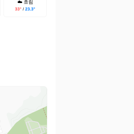
☁️ 흐림
33°
/
23.3°