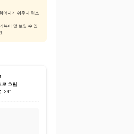
고 휘어지기 쉬우니 평소
 기복이 덜 보일 수 있
요.
후
으로 흐림
 29°