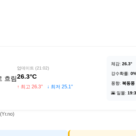
체감:
26.3°
업데이트 (21:02)
강수확률:
0
26.3°C
로 흐림
풍향:
북동풍
↑ 최고 26.3°
↓ 최저 25.1°
🌇 일몰:
19:
r.no)