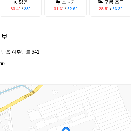
☀️ 맑음
🌦️ 소나기
🌤️ 구름 조금
33.4°
/
23°
31.3°
/
22.9°
28.5°
/
23.2°
정보
가남읍 여주남로 541
00