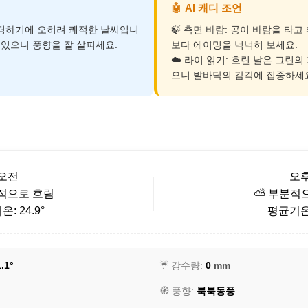
🤖
AI 캐디 조언
운딩하기에 오히려 쾌적한 날씨입니
🍃 측면 바람: 공이 바람을 타
이 있으니 풍향을 잘 살피세요.
보다 에이밍을 넉넉히 보세요.
☁️ 라이 읽기: 흐린 날은 그린의
으니 발바닥의 감각에 집중하세
오전
오
적으로 흐림
⛅ 부분적
: 24.9°
평균기온:
.1°
☔ 강수량:
0
mm
🧭 풍향:
북북동풍