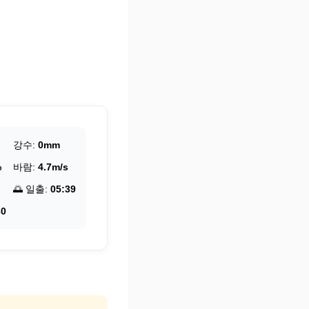
강수:
0mm
%
바람:
4.7m/s
🌅 일출:
05:39
30