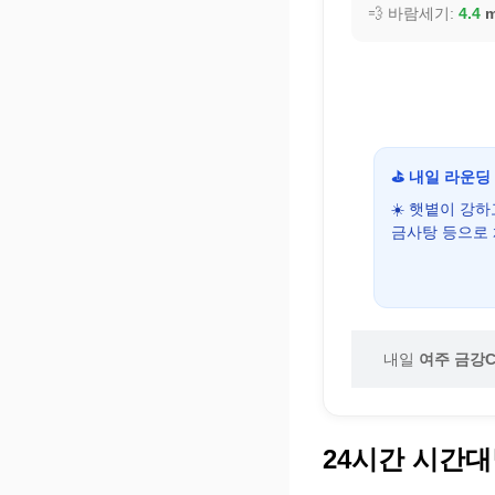
💨 바람세기:
4.4
m
⛳ 내일 라운딩
☀️ 햇볕이 강
금사탕 등으로
내일
여주 금강C
24시간 시간대