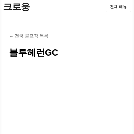
크로웅
전체 메뉴
← 전국 골프장 목록
블루헤런GC