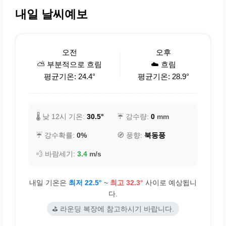
내일 날씨예보
오전
오후
⛅ 부분적으로 흐림
☁️ 흐림
평균기온: 24.4°
평균기온: 28.9°
🌡️ 낮 12시 기온:
30.5°
☔ 강수량:
0
mm
☔ 강수확률:
0%
🧭 풍향:
북동풍
💨 바람세기:
3.4
m/s
내일 기온은
최저 22.5°
~
최고 32.3°
사이로 예상됩니
다.
⛳ 라운딩 복장에 참고하시기 바랍니다.