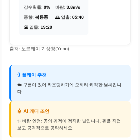
강수확률:
0%
바람:
3.8m/s
풍향:
북동풍
🌅 일출:
05:40
🌇 일몰:
19:29
출처: 노르웨이 기상청(Yr.no)
🏌️
플레이 추천
☁️ 구름이 있어 라운딩하기에 오히려 쾌적한 날씨입니
다.
🤖
AI 캐디 조언
✨ 바람 안정: 공의 궤적이 정직한 날입니다. 핀을 직접
보고 공격적으로 공략하세요.