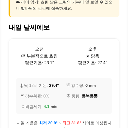
☁️ 라이 읽기: 흐린 날은 그린의 기복이 덜 보일 수 있으
니 발바닥의 감각에 집중하세요.
내일 날씨예보
오전
오후
⛅ 부분적으로 흐림
☀️ 맑음
평균기온: 23.1°
평균기온: 27.4°
🌡️ 낮 12시 기온:
29.4°
☔ 강수량:
0
mm
☔ 강수확률:
0%
🧭 풍향:
동북동풍
💨 바람세기:
4.1
m/s
내일 기온은
최저 20.9°
~
최고 31.8°
사이로 예상됩니