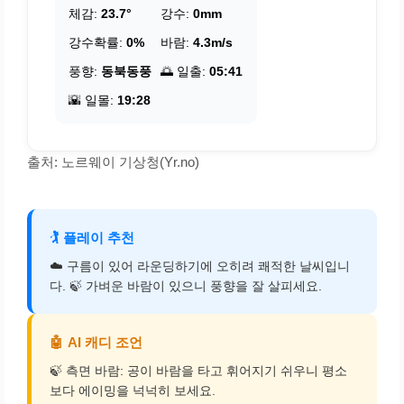
체감:
23.7°
강수:
0mm
강수확률:
0%
바람:
4.3m/s
풍향:
동북동풍
🌅 일출:
05:41
🌇 일몰:
19:28
출처: 노르웨이 기상청(Yr.no)
🏌️
플레이 추천
☁️ 구름이 있어 라운딩하기에 오히려 쾌적한 날씨입니
다. 🍃 가벼운 바람이 있으니 풍향을 잘 살피세요.
🤖
AI 캐디 조언
🍃 측면 바람: 공이 바람을 타고 휘어지기 쉬우니 평소
보다 에이밍을 넉넉히 보세요.