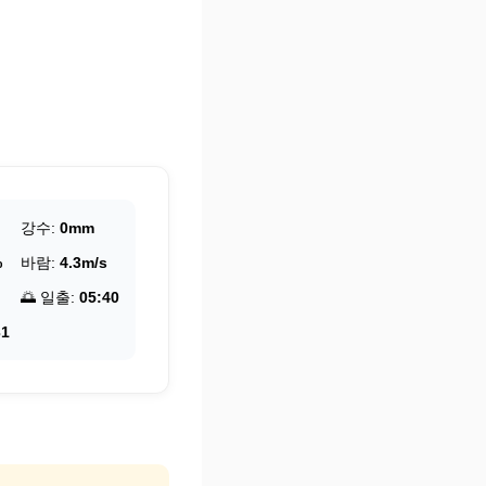
강수:
0mm
%
바람:
4.3m/s
🌅 일출:
05:40
31