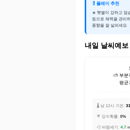
🏌️
플레이 추천
☀️ 햇볕이 강하고 
등으로 체력을 관리하
풍향을 잘 살피세요.
내일 날씨예보
⛅ 부분
평균기
🌡️ 낮 12시 기온:
3
☔ 강수확률:
0%
💨 바람세기:
4.7
m