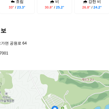
☁️ 흐림
🌧️ 비
🌧️ 강한 비
33°
/
23.3°
30.8°
/
25.2°
26.8°
/
24.2°
정보
모가면 공원로 64
7001