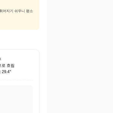
고 휘어지기 쉬우니 평소
후
으로 흐림
29.4°