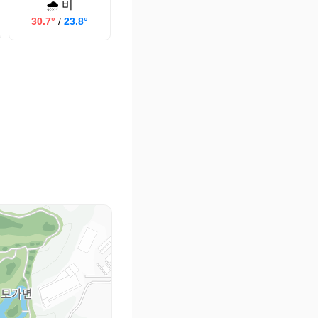
🌧️ 비
30.7°
/
23.8°