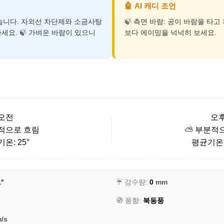
🤖
AI 캐디 조언
덥습니다. 자외선 차단제와 소금사탕
🍃 측면 바람: 공이 바람을 타
세요. 🍃 가벼운 바람이 있으니
보다 에이밍을 넉넉히 보세요.
오전
오
적으로 흐림
⛅ 부분적
온: 25°
평균기온: 
1°
☔ 강수량:
0
mm
🧭 풍향:
북동풍
/s