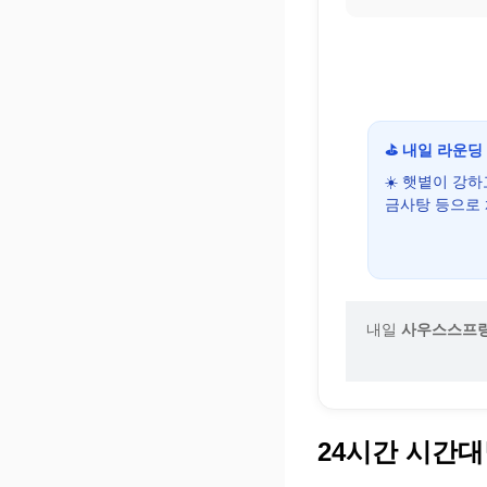
⛳ 내일 라운딩
☀️ 햇볕이 강
금사탕 등으로
내일
사우스스프링
24시간 시간대