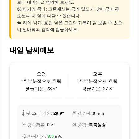
보다 에이밍을 넉넉히 보세요.
🥵 비거리 증가: 고온에서는 공기 밀도가 낮아 공이 평
소보다 더 멀리 나갈 수 있습니다.
☁️ 라이 읽기: 흐린 날은 그린의 기복이 덜 보일 수 있으
니 발바닥의 감각에 집중하세요.
내일 날씨예보
오전
오후
⛅ 부분적으로 흐림
⛅ 부분적으로 흐림
평균기온: 23.9°
평균기온: 27.8°
🌡️ 낮 12시 기온:
29.9°
☔ 강수량:
0
mm
☔ 강수확률:
0%
🧭 풍향:
북북동풍
💨 바람세기:
3.5
m/s