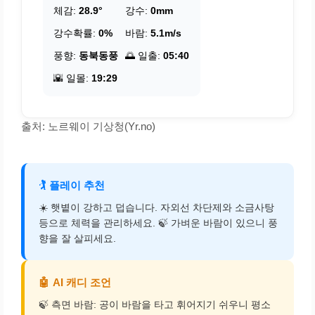
체감:
28.9°
강수:
0mm
강수확률:
0%
바람:
5.1m/s
풍향:
동북동풍
🌅 일출:
05:40
🌇 일몰:
19:29
출처: 노르웨이 기상청(Yr.no)
🏌️
플레이 추천
☀️ 햇볕이 강하고 덥습니다. 자외선 차단제와 소금사탕
등으로 체력을 관리하세요. 🍃 가벼운 바람이 있으니 풍
향을 잘 살피세요.
🤖
AI 캐디 조언
🍃 측면 바람: 공이 바람을 타고 휘어지기 쉬우니 평소