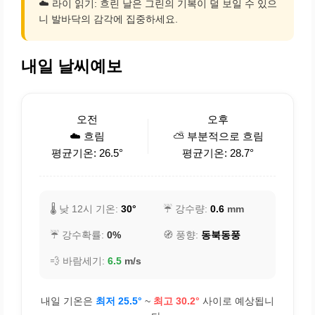
☁️ 라이 읽기: 흐린 날은 그린의 기복이 덜 보일 수 있으
니 발바닥의 감각에 집중하세요.
내일 날씨예보
오전
오후
☁️ 흐림
⛅ 부분적으로 흐림
평균기온: 26.5°
평균기온: 28.7°
🌡️ 낮 12시 기온:
30°
☔ 강수량:
0.6
mm
☔ 강수확률:
0%
🧭 풍향:
동북동풍
💨 바람세기:
6.5
m/s
내일 기온은
최저 25.5°
~
최고 30.2°
사이로 예상됩니