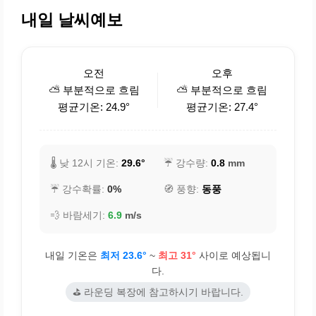
내일 날씨예보
오전
오후
⛅ 부분적으로 흐림
⛅ 부분적으로 흐림
평균기온: 24.9°
평균기온: 27.4°
🌡️ 낮 12시 기온:
29.6°
☔ 강수량:
0.8
mm
☔ 강수확률:
0%
🧭 풍향:
동풍
💨 바람세기:
6.9
m/s
내일 기온은
최저 23.6°
~
최고 31°
사이로 예상됩니
다.
⛳ 라운딩 복장에 참고하시기 바랍니다.