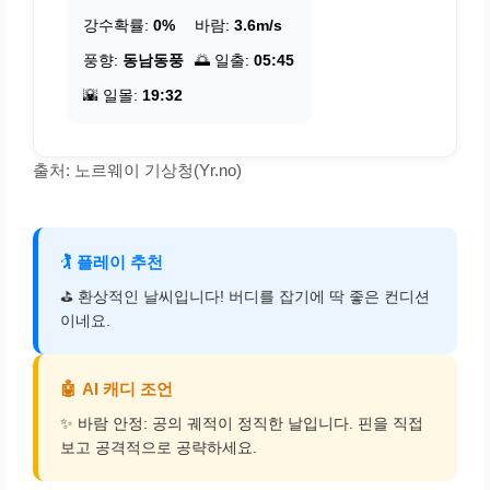
강수확률:
0%
바람:
3.6m/s
풍향:
동남동풍
🌅 일출:
05:45
🌇 일몰:
19:32
출처: 노르웨이 기상청(Yr.no)
🏌️
플레이 추천
⛳ 환상적인 날씨입니다! 버디를 잡기에 딱 좋은 컨디션
이네요.
🤖
AI 캐디 조언
✨ 바람 안정: 공의 궤적이 정직한 날입니다. 핀을 직접
보고 공격적으로 공략하세요.