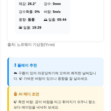
체감:
26.2°
강수:
0mm
강수확률:
0%
바람:
5m/s
풍향:
동풍
🌅 일출:
05:44
🌇 일몰:
19:29
출처: 노르웨이 기상청(Yr.no)
🏌️
플레이 추천
☁️ 구름이 있어 라운딩하기에 오히려 쾌적한 날씨입니
다. 🍃 가벼운 바람이 있으니 풍향을 잘 살피세요.
🤖
AI 캐디 조언
🍃 측면 바람: 공이 바람을 타고 휘어지기 쉬우니 평소
보다 에이밍을 넉넉히 보세요.