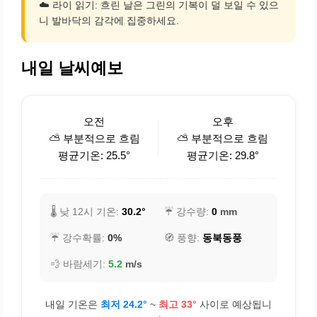
☁️ 라이 읽기: 흐린 날은 그린의 기복이 덜 보일 수 있으
니 발바닥의 감각에 집중하세요.
내일 날씨예보
오전
오후
⛅ 부분적으로 흐림
⛅ 부분적으로 흐림
평균기온: 25.5°
평균기온: 29.8°
🌡️ 낮 12시 기온:
30.2°
☔ 강수량:
0
mm
☔ 강수확률:
0%
🧭 풍향:
동북동풍
💨 바람세기:
5.2
m/s
내일 기온은
최저 24.2°
~
최고 33°
사이로 예상됩니