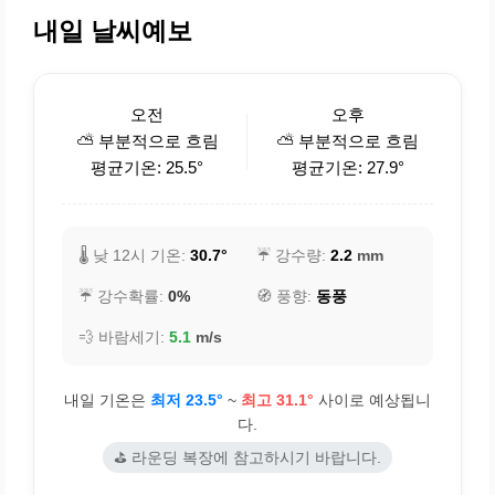
내일 날씨예보
오전
오후
⛅ 부분적으로 흐림
⛅ 부분적으로 흐림
평균기온: 25.5°
평균기온: 27.9°
🌡️ 낮 12시 기온:
30.7°
☔ 강수량:
2.2
mm
☔ 강수확률:
0%
🧭 풍향:
동풍
💨 바람세기:
5.1
m/s
내일 기온은
최저 23.5°
~
최고 31.1°
사이로 예상됩니
다.
⛳ 라운딩 복장에 참고하시기 바랍니다.