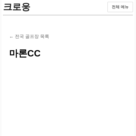
크로웅
전체 메뉴
← 전국 골프장 목록
마론CC