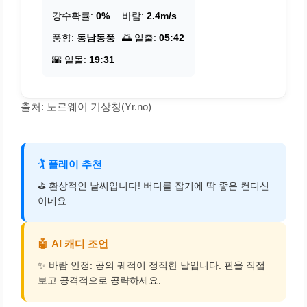
강수확률:
0%
바람:
2.4m/s
풍향:
동남동풍
🌅 일출:
05:42
🌇 일몰:
19:31
출처: 노르웨이 기상청(Yr.no)
🏌️
플레이 추천
⛳ 환상적인 날씨입니다! 버디를 잡기에 딱 좋은 컨디션
이네요.
🤖
AI 캐디 조언
✨ 바람 안정: 공의 궤적이 정직한 날입니다. 핀을 직접
보고 공격적으로 공략하세요.