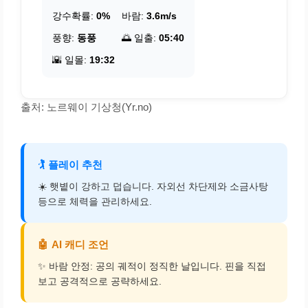
강수확률:
0%
바람:
3.6m/s
풍향:
동풍
🌅 일출:
05:40
🌇 일몰:
19:32
출처: 노르웨이 기상청(Yr.no)
🏌️
플레이 추천
☀️ 햇볕이 강하고 덥습니다. 자외선 차단제와 소금사탕
등으로 체력을 관리하세요.
🤖
AI 캐디 조언
✨ 바람 안정: 공의 궤적이 정직한 날입니다. 핀을 직접
보고 공격적으로 공략하세요.