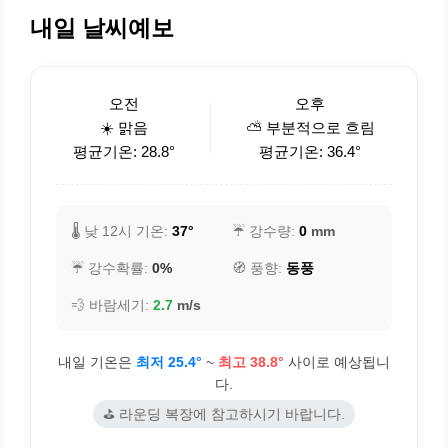
내일 날씨예보
오전
오후
☀️ 맑음
⛅ 부분적으로 흐림
평균기온: 28.8°
평균기온: 36.4°
🌡️ 낮 12시 기온:
37°
☔ 강수량:
0
mm
☔ 강수확률:
0%
🧭 풍향:
동풍
💨 바람세기:
2.7
m/s
내일 기온은
최저 25.4°
~
최고 38.8°
사이로 예상됩니
다.
⛳ 라운딩 복장에 참고하시기 바랍니다.