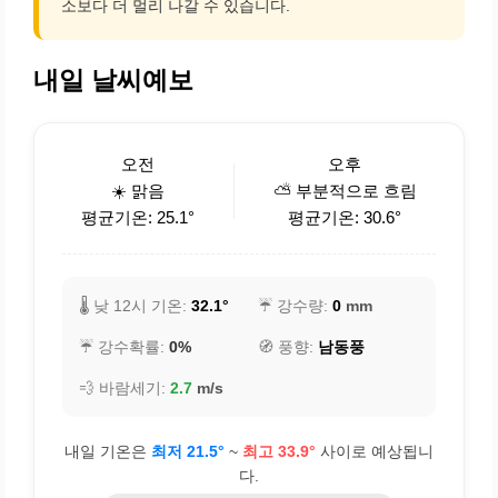
소보다 더 멀리 나갈 수 있습니다.
내일 날씨예보
오전
오후
☀️ 맑음
⛅ 부분적으로 흐림
평균기온: 25.1°
평균기온: 30.6°
🌡️ 낮 12시 기온:
32.1°
☔ 강수량:
0
mm
☔ 강수확률:
0%
🧭 풍향:
남동풍
💨 바람세기:
2.7
m/s
내일 기온은
최저 21.5°
~
최고 33.9°
사이로 예상됩니
다.