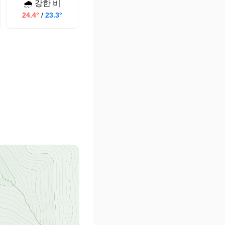
🌧️ 강한 비
24.4°
/
23.3°