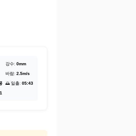
강수:
0mm
바람:
2.5m/s
풍
🌅 일출:
05:43
1