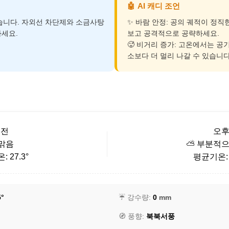
🤖
AI 캐디 조언
덥습니다. 자외선 차단제와 소금사탕
✨ 바람 안정: 공의 궤적이 정직
세요.
보고 공격적으로 공략하세요.
🥵 비거리 증가: 고온에서는 공
소보다 더 멀리 나갈 수 있습니다
오전
오
 맑음
⛅ 부분적으
 27.3°
평균기온: 3
5°
☔ 강수량:
0
mm
🧭 풍향:
북북서풍