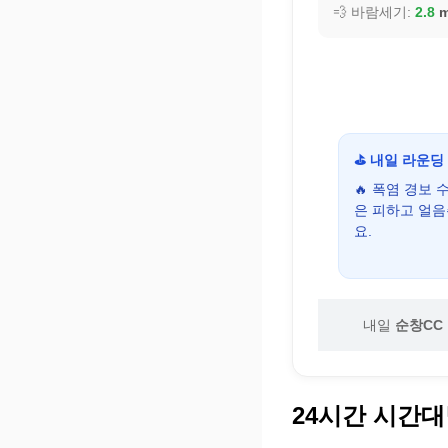
💨 바람세기:
2.8
m
⛳ 내일 라운딩
🔥 폭염 경보
은 피하고 얼
요.
내일
순창CC
24시간 시간대