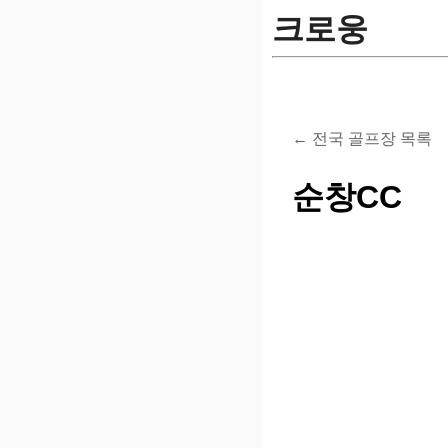
크로웅
← 전국 골프장 목록
순창CC