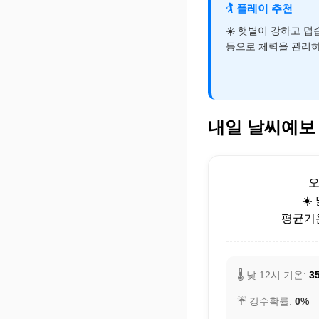
🏌️
플레이 추천
☀️ 햇볕이 강하고 
등으로 체력을 관리하
내일 날씨예보
☀️
평균기온:
🌡️ 낮 12시 기온:
3
☔ 강수확률:
0%