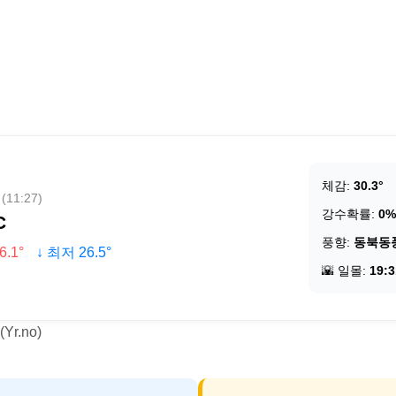
체감:
30.3°
11:27)
강수확률:
0%
C
풍향:
동북동
6.1°
↓ 최저 26.5°
🌇 일몰:
19:3
r.no)