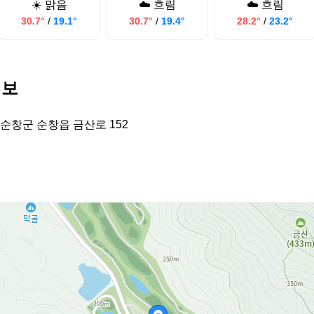
☀️ 맑음
☁️ 흐림
☁️ 흐림
30.7°
/
19.1°
30.7°
/
19.4°
28.2°
/
23.2°
정보
순창군 순창읍 금산로 152