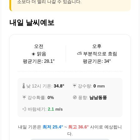
소보다 더 멀리 나갈 수 있습니다.
내일 날씨예보
오전
오후
☀️ 맑음
⛅ 부분적으로 흐림
평균기온: 28.1°
평균기온: 34°
🌡️ 낮 12시 기온:
34.8°
☔ 강수량:
0
mm
☔ 강수확률:
0%
🧭 풍향:
남남동풍
💨 바람세기:
2.1
m/s
내일 기온은
최저 25.4°
~
최고 36.6°
사이로 예상됩니
다.