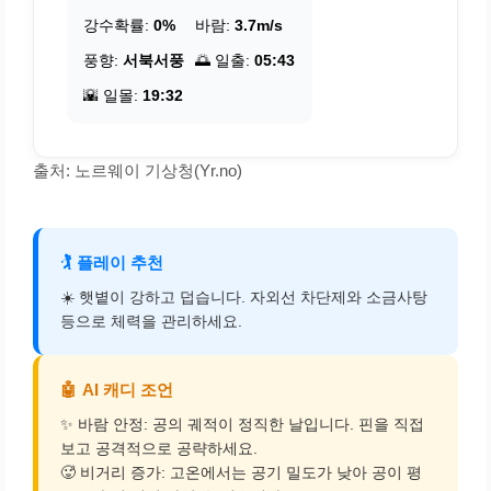
강수확률:
0%
바람:
3.7m/s
풍향:
서북서풍
🌅 일출:
05:43
🌇 일몰:
19:32
출처: 노르웨이 기상청(Yr.no)
🏌️
플레이 추천
☀️ 햇볕이 강하고 덥습니다. 자외선 차단제와 소금사탕
등으로 체력을 관리하세요.
🤖
AI 캐디 조언
✨ 바람 안정: 공의 궤적이 정직한 날입니다. 핀을 직접
보고 공격적으로 공략하세요.
🥵 비거리 증가: 고온에서는 공기 밀도가 낮아 공이 평