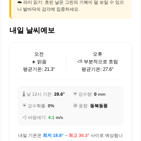
☁️ 라이 읽기: 흐린 날은 그린의 기복이 덜 보일 수 있으
니 발바닥의 감각에 집중하세요.
내일 날씨예보
오전
오후
☀️ 맑음
⛅ 부분적으로 흐림
평균기온: 21.3°
평균기온: 27.6°
🌡️ 낮 12시 기온:
28.6°
☔ 강수량:
0
mm
☔ 강수확률:
0%
🧭 풍향:
동북동풍
💨 바람세기:
4.1
m/s
내일 기온은
최저 18.8°
~
최고 30.3°
사이로 예상됩니