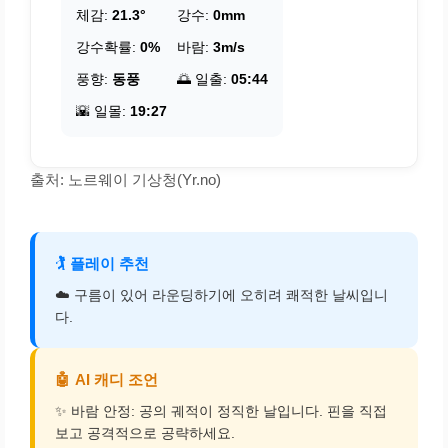
체감:
21.3°
강수:
0mm
강수확률:
0%
바람:
3m/s
풍향:
동풍
🌅 일출:
05:44
🌇 일몰:
19:27
출처: 노르웨이 기상청(Yr.no)
🏌️
플레이 추천
☁️ 구름이 있어 라운딩하기에 오히려 쾌적한 날씨입니
다.
🤖
AI 캐디 조언
✨ 바람 안정: 공의 궤적이 정직한 날입니다. 핀을 직접
보고 공격적으로 공략하세요.