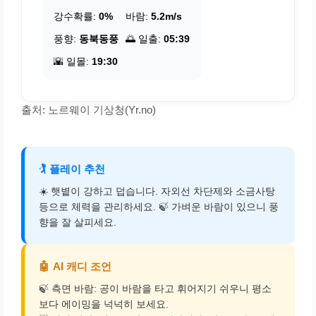
강수확률:
0%
바람:
5.2m/s
풍향:
동북동풍
🌅 일출:
05:39
🌇 일몰:
19:30
출처: 노르웨이 기상청(Yr.no)
🏌️
플레이 추천
☀️ 햇볕이 강하고 덥습니다. 자외선 차단제와 소금사탕
등으로 체력을 관리하세요. 🍃 가벼운 바람이 있으니 풍
향을 잘 살피세요.
🤖
AI 캐디 조언
🍃 측면 바람: 공이 바람을 타고 휘어지기 쉬우니 평소
보다 에이밍을 넉넉히 보세요.