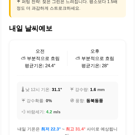
☔ 퍼팅 전략: 젖은 그린은 느려집니다. 평소보다 1.5배
정도 더 과감하게 스트로크하세요.
내일 날씨예보
오전
오후
⛅ 부분적으로 흐림
⛅ 부분적으로 흐림
평균기온: 24.4°
평균기온: 28°
🌡️ 낮 12시 기온:
31.1°
☔ 강수량:
1.6
mm
☔ 강수확률:
0%
🧭 풍향:
동북동풍
💨 바람세기:
4.2
m/s
내일 기온은
최저 22.3°
~
최고 31.4°
사이로 예상됩니