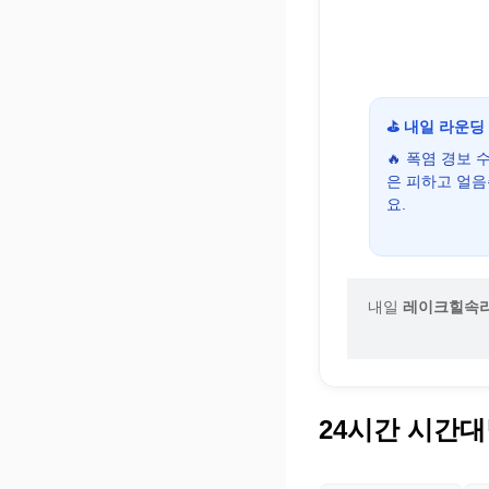
⛳ 내일 라운딩
🔥 폭염 경보
은 피하고 얼
요.
내일
레이크힐속리
24시간 시간대