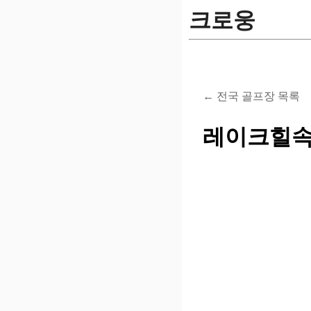
크로웅
← 전국 골프장 목록
레이크힐속