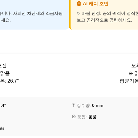
🤖
AI 캐디 조언
덥습니다. 자외선 차단제와 소금사탕
✨ 바람 안정: 공의 궤적이 정직
세요.
보고 공격적으로 공략하세요.
오전
오
️ 맑음
☀️ 
: 26.7°
평균기온: 
.4°
☔ 강수량:
0
mm
🧭 풍향:
동풍
/s