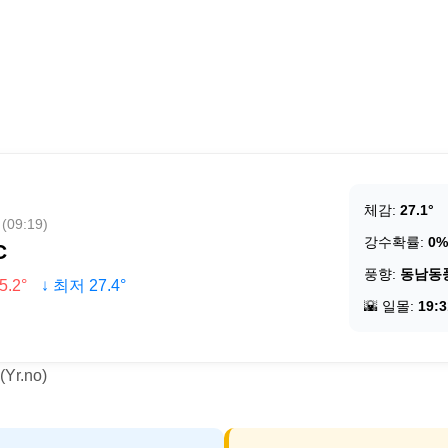
체감:
27.1°
09:19)
강수확률:
0%
C
풍향:
동남동
5.2°
↓ 최저 27.4°
🌇 일몰:
19:3
r.no)