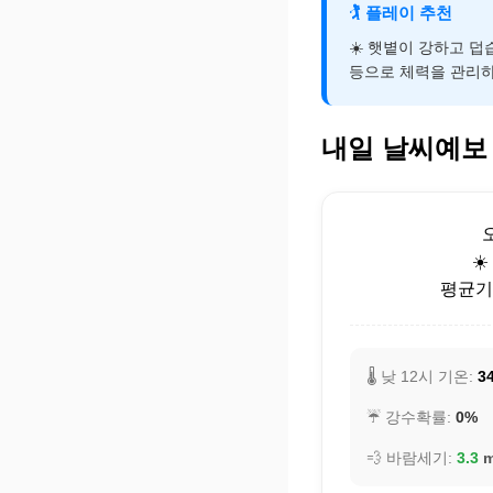
🏌️
플레이 추천
☀️ 햇볕이 강하고 
등으로 체력을 관리하
내일 날씨예보
☀
평균기온
🌡️ 낮 12시 기온:
34
☔ 강수확률:
0%
💨 바람세기:
3.3
m