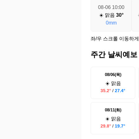
08-06 10:00
☀️ 맑음
30°
0mm
좌/우 스크롤 이동하게
주간 날씨예보
08/06(목)
☀️ 맑음
35.2°
/
27.4°
08/11(화)
☀️ 맑음
29.8°
/
19.7°