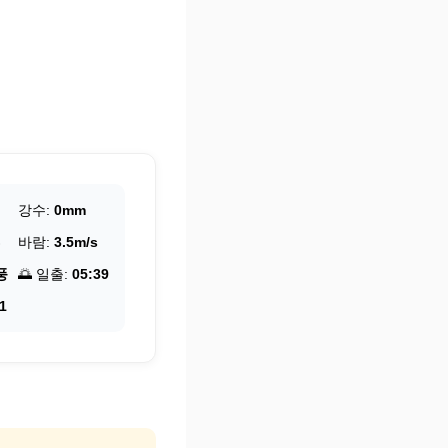
강수:
0mm
바람:
3.5m/s
풍
🌅 일출:
05:39
1