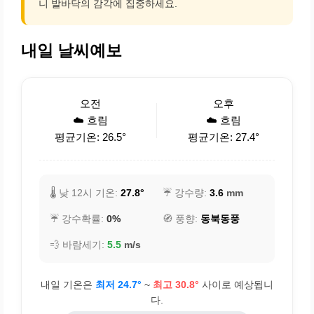
니 발바닥의 감각에 집중하세요.
내일 날씨예보
오전
오후
☁️ 흐림
☁️ 흐림
평균기온: 26.5°
평균기온: 27.4°
🌡️ 낮 12시 기온:
27.8°
☔ 강수량:
3.6
mm
☔ 강수확률:
0%
🧭 풍향:
동북동풍
💨 바람세기:
5.5
m/s
내일 기온은
최저 24.7°
~
최고 30.8°
사이로 예상됩니
다.