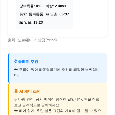
강수확률:
0%
바람:
2.4m/s
풍향:
동북동풍
🌅 일출:
05:37
🌇 일몰:
19:23
출처: 노르웨이 기상청(Yr.no)
🏌️
플레이 추천
☁️ 구름이 있어 라운딩하기에 오히려 쾌적한 날씨입니
다.
🤖
AI 캐디 조언
✨ 바람 안정: 공의 궤적이 정직한 날입니다. 핀을 직접
보고 공격적으로 공략하세요.
☁️ 라이 읽기: 흐린 날은 그린의 기복이 덜 보일 수 있으