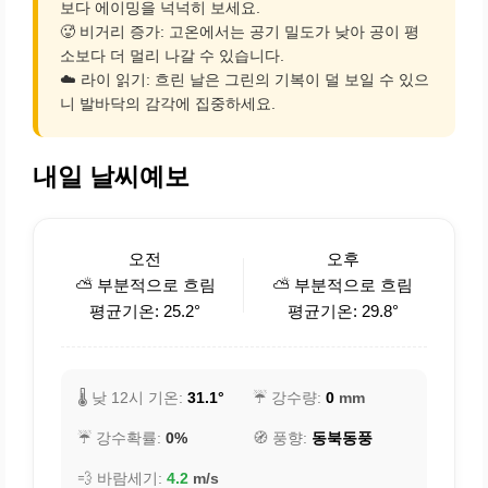
보다 에이밍을 넉넉히 보세요.
🥵 비거리 증가: 고온에서는 공기 밀도가 낮아 공이 평
소보다 더 멀리 나갈 수 있습니다.
☁️ 라이 읽기: 흐린 날은 그린의 기복이 덜 보일 수 있으
니 발바닥의 감각에 집중하세요.
내일 날씨예보
오전
오후
⛅ 부분적으로 흐림
⛅ 부분적으로 흐림
평균기온: 25.2°
평균기온: 29.8°
🌡️ 낮 12시 기온:
31.1°
☔ 강수량:
0
mm
☔ 강수확률:
0%
🧭 풍향:
동북동풍
💨 바람세기:
4.2
m/s