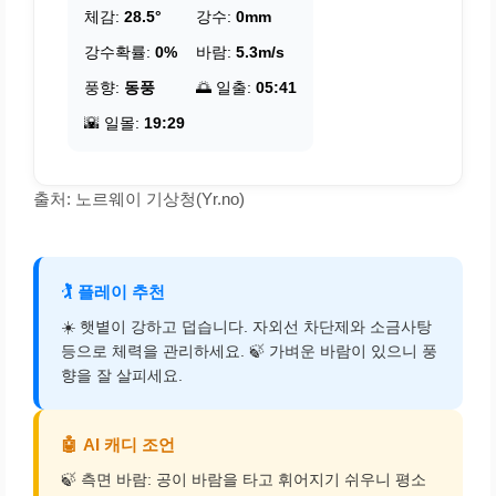
체감:
28.5°
강수:
0mm
강수확률:
0%
바람:
5.3m/s
풍향:
동풍
🌅 일출:
05:41
🌇 일몰:
19:29
출처: 노르웨이 기상청(Yr.no)
🏌️
플레이 추천
☀️ 햇볕이 강하고 덥습니다. 자외선 차단제와 소금사탕
등으로 체력을 관리하세요. 🍃 가벼운 바람이 있으니 풍
향을 잘 살피세요.
🤖
AI 캐디 조언
🍃 측면 바람: 공이 바람을 타고 휘어지기 쉬우니 평소