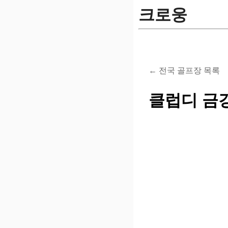
크로웅
← 전국 골프장 목록
클럽디 금