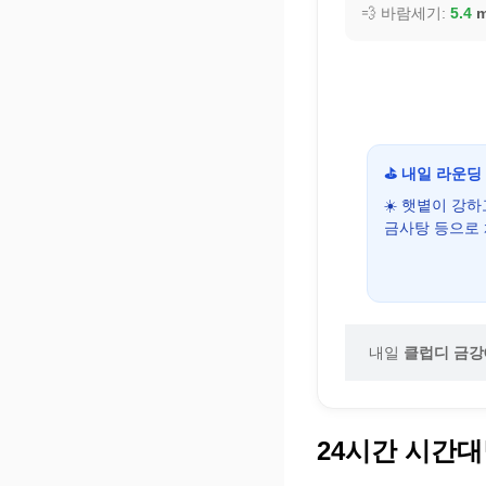
💨 바람세기:
5.4
m
⛳ 내일 라운딩
☀️ 햇볕이 강
금사탕 등으로
내일
클럽디 금강
24시간 시간대