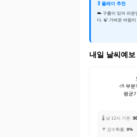
🏌️
플레이 추천
☁️ 구름이 있어 라
다. 🍃 가벼운 바람
내일 날씨예보
⛅ 부분
평균기온
🌡️ 낮 12시 기온:
30
☔ 강수확률:
0%