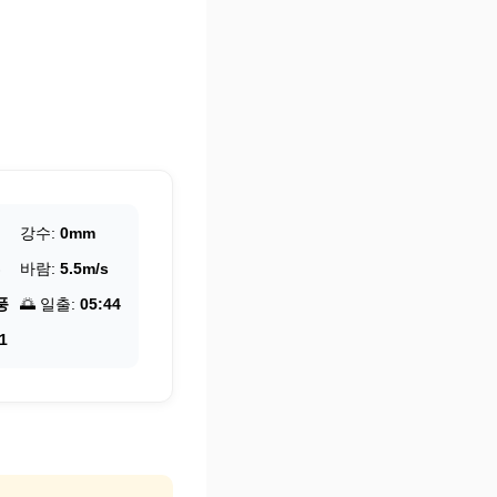
강수:
0mm
바람:
5.5m/s
풍
🌅 일출:
05:44
1