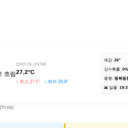
체감:
26°
업데이트 (20:58)
강수확률:
0%
27.2°C
로 흐림
풍향:
동북동
↑ 최고 27.5°
↓ 최저 26.8°
🌇 일몰:
19:3
r.no)