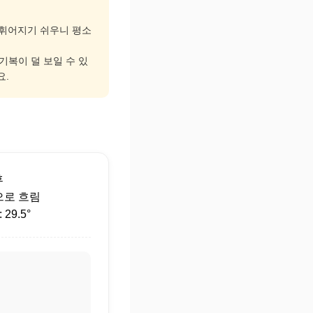
고 휘어지기 쉬우니 평소
 기복이 덜 보일 수 있
요.
후
으로 흐림
29.5°