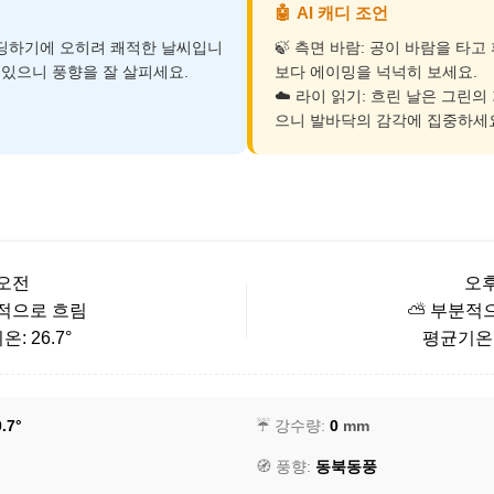
🤖
AI 캐디 조언
운딩하기에 오히려 쾌적한 날씨입니
🍃 측면 바람: 공이 바람을 타
이 있으니 풍향을 잘 살피세요.
보다 에이밍을 넉넉히 보세요.
☁️ 라이 읽기: 흐린 날은 그린의
으니 발바닥의 감각에 집중하세
오전
오
적으로 흐림
⛅ 부분적
: 26.7°
평균기온: 
.7°
☔ 강수량:
0
mm
🧭 풍향:
동북동풍