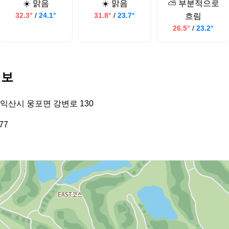
☀️ 맑음
☀️ 맑음
⛅ 부분적으로
32.3°
/
24.1°
31.8°
/
23.7°
흐림
26.5°
/
23.2°
정보
익산시 웅포면 강변로 130
77