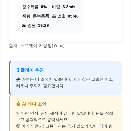
강수확률:
0%
바람:
3.2m/s
풍향:
동북동풍
🌅 일출:
05:46
🌇 일몰:
19:29
출처: 노르웨이 기상청(Yr.no)
🏌️
플레이 추천
🌦️ 가벼운 비 소식이 있습니다. 비에 젖은 그립은 미끄
러우니 주의가 필요합니다.
🤖
AI 캐디 조언
✨ 바람 안정: 공의 궤적이 정직한 날입니다. 핀을 직접
보고 공격적으로 공략하세요.
🥵 비거리 증가: 고온에서는 공기 밀도가 낮아 공이 평