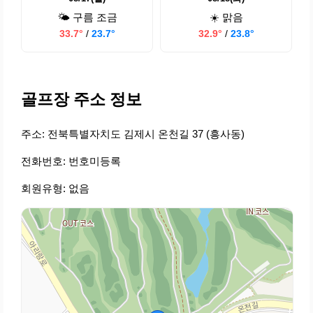
🌤️ 구름 조금
☀️ 맑음
33.7°
/
23.7°
32.9°
/
23.8°
골프장 주소 정보
주소: 전북특별자치도 김제시 온천길 37 (흥사동)
전화번호: 번호미등록
회원유형: 없음