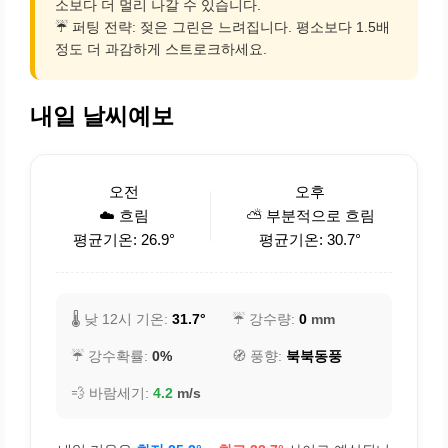
소보다 더 멀리 나갈 수 있습니다.
☔ 퍼팅 전략: 젖은 그린은 느려집니다. 평소보다 1.5배
정도 더 과감하게 스트로크하세요.
내일 날씨예보
오전
오후
☁️ 흐림
⛅ 부분적으로 흐림
평균기온: 26.9°
평균기온: 30.7°
🌡️ 낮 12시 기온:
31.7°
☔ 강수량:
0
mm
☔ 강수확률:
0%
🧭 풍향:
북북동풍
💨 바람세기:
4.2
m/s