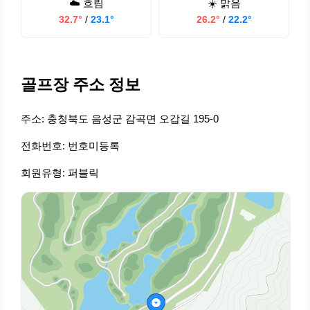
☁️ 흐림
☀️ 맑음
32.7°
/
23.1°
26.2°
/
22.2°
골프장 주소 정보
주소: 충청북도 음성군 감곡면 오갑길 195-0
전화번호: 번호미등록
회원유형: 퍼블릭