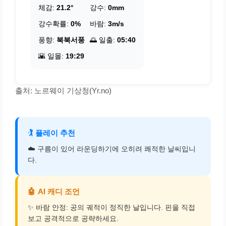
체감:
21.2°
강수:
0mm
강수확률:
0%
바람:
3m/s
풍향:
북북서풍
🌅 일출:
05:40
🌇 일몰:
19:29
출처: 노르웨이 기상청(Yr.no)
🏌️
플레이 추천
☁️ 구름이 있어 라운딩하기에 오히려 쾌적한 날씨입니
다.
🤖
AI 캐디 조언
✨ 바람 안정: 공의 궤적이 정직한 날입니다. 핀을 직접
보고 공격적으로 공략하세요.