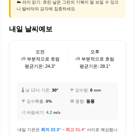
☁️ 라이 읽기: 흐린 날은 그린의 기복이 덜 보일 수 있으
니 발바닥의 감각에 집중하세요.
내일 날씨예보
오전
오후
⛅ 부분적으로 흐림
⛅ 부분적으로 흐림
평균기온: 24.3°
평균기온: 28.1°
🌡️ 낮 12시 기온:
30°
☔ 강수량:
0
mm
☔ 강수확률:
0%
🧭 풍향:
동풍
💨 바람세기:
4.2
m/s
내일 기온은
최저 22.3°
~
최고 31.4°
사이로 예상됩니