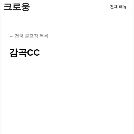
크로웅
전체 메뉴
← 전국 골프장 목록
감곡CC