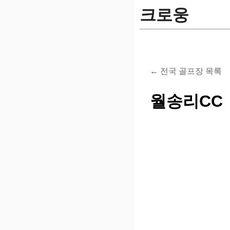
크로웅
← 전국 골프장 목록
월송리CC