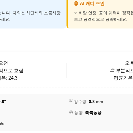
🤖
AI 캐디 조언
덥습니다. 자외선 차단제와 소금사탕
✨ 바람 안정: 공의 궤적이 정직
세요.
보고 공격적으로 공략하세요.
오전
오
적으로 흐림
⛅ 부분적
: 24.3°
평균기온: 
.8°
☔ 강수량:
0.8
mm
🧭 풍향:
북북동풍
/s