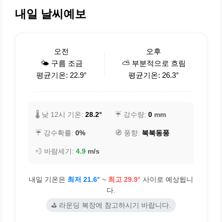
내일 날씨예보
오전
오후
🌤️ 구름 조금
⛅ 부분적으로 흐림
평균기온: 22.9°
평균기온: 26.3°
🌡️ 낮 12시 기온:
28.2°
☔ 강수량:
0
mm
☔ 강수확률:
0%
🧭 풍향:
북북동풍
💨 바람세기:
4.9
m/s
내일 기온은
최저 21.6°
~
최고 29.9°
사이로 예상됩니
다.
⛳ 라운딩 복장에 참고하시기 바랍니다.