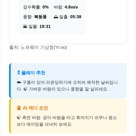
강수확률:
0%
바람:
4.8m/s
풍향:
북동풍
🌅 일출:
05:38
🌇 일몰:
19:31
출처: 노르웨이 기상청(Yr.no)
🏌️
플레이 추천
☁️ 구름이 있어 라운딩하기에 오히려 쾌적한 날씨입니
다. 🍃 가벼운 바람이 있으니 풍향을 잘 살피세요.
🤖
AI 캐디 조언
🍃 측면 바람: 공이 바람을 타고 휘어지기 쉬우니 평소
보다 에이밍을 넉넉히 보세요.