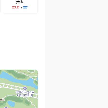
🌧️ 비
23.2°
/
22°