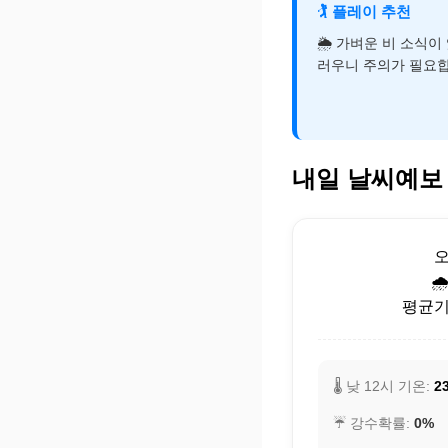
🏌️
플레이 추천
🌦️ 가벼운 비 소식
러우니 주의가 필요합
내일 날씨예보
🌧
평균기온
🌡️ 낮 12시 기온:
23
☔ 강수확률:
0%