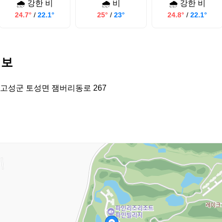
🌧️ 강한 비
🌧️ 비
🌧️ 강한 비
24.7°
/
22.1°
25°
/
23°
24.8°
/
22.1°
정보
고성군 토성면 잼버리동로 267