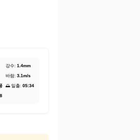
강수:
1.4mm
바람:
3.1m/s
풍
🌅 일출:
05:34
8