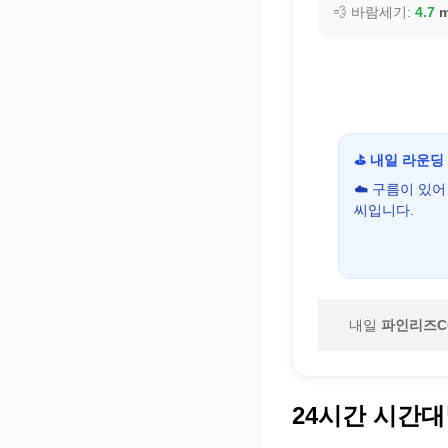
💨 바람세기:
4.7
m
⛳ 내일 라운딩
☁️ 구름이 있
씨입니다.
내일
파인리즈C
24시간 시간대