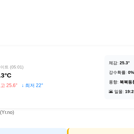
체감:
25.3°
트 (05:01)
강수확률:
0%
.3°C
풍향:
북북동
고 25.6°
↓ 최저 22°
🌇 일몰:
19:2
r.no)