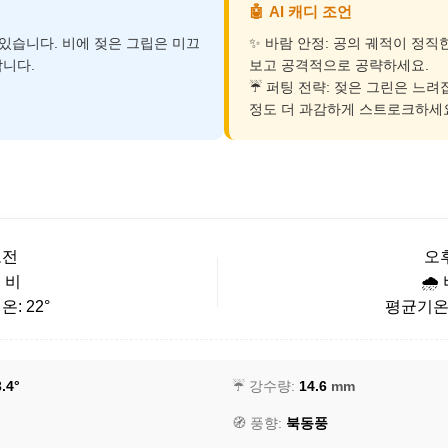
🤖
AI 캐디 조언
이 있습니다. 비에 젖은 그립은 미끄
✨ 바람 안정: 공의 궤적이 정직
니다.
보고 공격적으로 공략하세요.
☔ 퍼팅 전략: 젖은 그린은 느려집
정도 더 과감하게 스트로크하세
오전
오
️ 비
🌧️
: 22°
평균기온: 
.4°
☔ 강수량:
14.6
mm
🧭 풍향:
북동풍