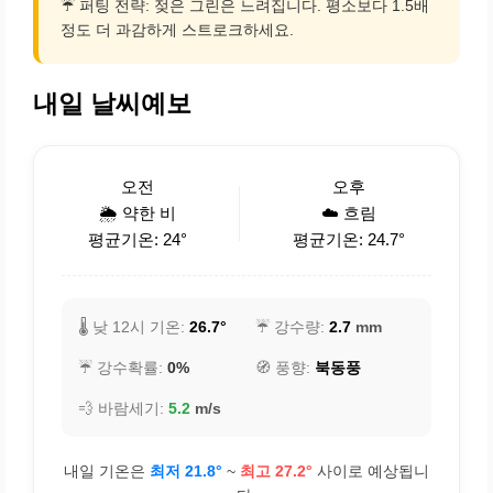
☔ 퍼팅 전략: 젖은 그린은 느려집니다. 평소보다 1.5배
정도 더 과감하게 스트로크하세요.
내일 날씨예보
오전
오후
🌦️ 약한 비
☁️ 흐림
평균기온: 24°
평균기온: 24.7°
🌡️ 낮 12시 기온:
26.7°
☔ 강수량:
2.7
mm
☔ 강수확률:
0%
🧭 풍향:
북동풍
💨 바람세기:
5.2
m/s
내일 기온은
최저 21.8°
~
최고 27.2°
사이로 예상됩니