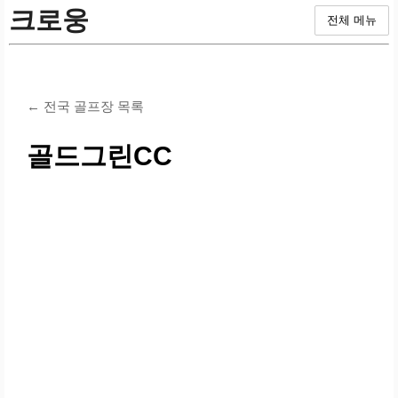
크로웅
전체 메뉴
← 전국 골프장 목록
골드그린CC