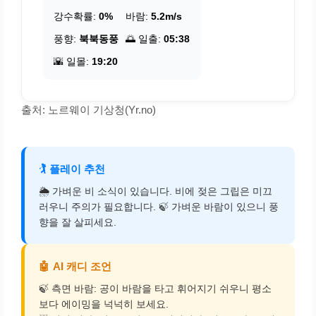
강수확률:
0%
바람:
5.2m/s
풍향:
북북동풍
🌅 일출:
05:38
🌇 일몰:
19:20
출처: 노르웨이 기상청(Yr.no)
🏌️
플레이 추천
🌦️ 가벼운 비 소식이 있습니다. 비에 젖은 그립은 미끄
러우니 주의가 필요합니다. 🍃 가벼운 바람이 있으니 풍
향을 잘 살피세요.
🤖
AI 캐디 조언
🍃 측면 바람: 공이 바람을 타고 휘어지기 쉬우니 평소
보다 에이밍을 넉넉히 보세요.