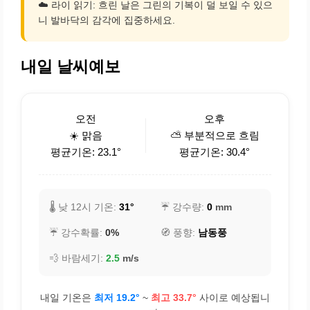
☁️ 라이 읽기: 흐린 날은 그린의 기복이 덜 보일 수 있으
니 발바닥의 감각에 집중하세요.
내일 날씨예보
오전
오후
☀️ 맑음
⛅ 부분적으로 흐림
평균기온: 23.1°
평균기온: 30.4°
🌡️ 낮 12시 기온:
31°
☔ 강수량:
0
mm
☔ 강수확률:
0%
🧭 풍향:
남동풍
💨 바람세기:
2.5
m/s
내일 기온은
최저 19.2°
~
최고 33.7°
사이로 예상됩니