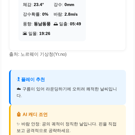
체감:
23.4°
강수:
0mm
강수확률:
0%
바람:
2.8m/s
풍향:
동남동풍
🌅 일출:
05:49
🌇 일몰:
19:26
출처: 노르웨이 기상청(Yr.no)
🏌️
플레이 추천
☁️ 구름이 있어 라운딩하기에 오히려 쾌적한 날씨입니
다.
🤖
AI 캐디 조언
✨ 바람 안정: 공의 궤적이 정직한 날입니다. 핀을 직접
보고 공격적으로 공략하세요.