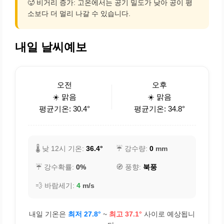
🥵 비거리 증가: 고온에서는 공기 밀도가 낮아 공이 평
소보다 더 멀리 나갈 수 있습니다.
내일 날씨예보
오전
오후
☀️ 맑음
☀️ 맑음
평균기온: 30.4°
평균기온: 34.8°
🌡️ 낮 12시 기온:
36.4°
☔ 강수량:
0
mm
☔ 강수확률:
0%
🧭 풍향:
북풍
💨 바람세기:
4
m/s
내일 기온은
최저 27.8°
~
최고 37.1°
사이로 예상됩니