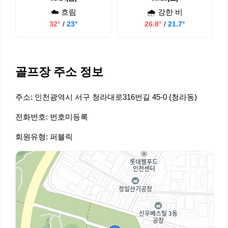
☁️ 흐림
🌧️ 강한 비
32°
/
23°
26.8°
/
21.7°
골프장 주소 정보
주소: 인천광역시 서구 청라대로316번길 45-0 (청라동)
전화번호: 번호미등록
회원유형: 퍼블릭