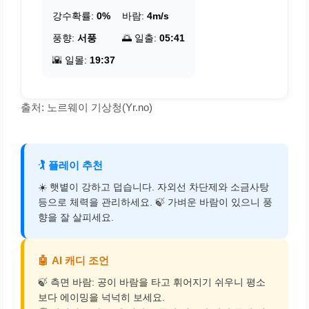
강수확률:
0%
바람:
4m/s
풍향:
서풍
🌅 일출:
05:41
🌇 일몰:
19:37
출처: 노르웨이 기상청(Yr.no)
🏌️
플레이 추천
☀️ 햇볕이 강하고 덥습니다. 자외선 차단제와 소금사탕
등으로 체력을 관리하세요. 🍃 가벼운 바람이 있으니 풍
향을 잘 살피세요.
🤖
AI 캐디 조언
🍃 측면 바람: 공이 바람을 타고 휘어지기 쉬우니 평소
보다 에이밍을 넉넉히 보세요.