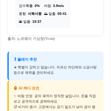
강수확률:
0%
바람:
3.9m/s
풍향:
서북서풍
🌅 일출:
05:41
🌇 일몰:
19:37
출처: 노르웨이 기상청(Yr.no)
🏌️
플레이 추천
☀️ 햇볕이 강하고 덥습니다. 자외선 차단제와 소금사탕
등으로 체력을 관리하세요.
🤖
AI 캐디 조언
✨ 바람 안정: 공의 궤적이 정직한 날입니다. 핀을 직접
보고 공격적으로 공략하세요.
🥵 비거리 증가: 고온에서는 공기 밀도가 낮아 공이 평