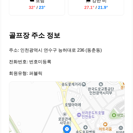
☁️ 흐림
🌧️ 강한 비
32°
/
23°
27.1°
/
21.9°
골프장 주소 정보
주소: 인천광역시 연수구 능허대로 236 (동춘동)
전화번호: 번호미등록
회원유형: 퍼블릭