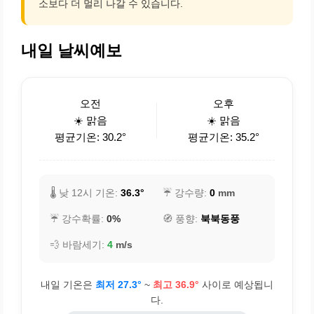
소보다 더 멀리 나갈 수 있습니다.
내일 날씨예보
오전
오후
☀️ 맑음
☀️ 맑음
평균기온: 30.2°
평균기온: 35.2°
🌡️ 낮 12시 기온:
36.3°
☔ 강수량:
0
mm
☔ 강수확률:
0%
🧭 풍향:
북북동풍
💨 바람세기:
4
m/s
내일 기온은
최저 27.3°
~
최고 36.9°
사이로 예상됩니
다.