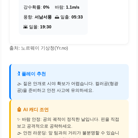
강수확률:
0%
바람:
1.1m/s
풍향:
서남서풍
🌅 일출:
05:33
🌇 일몰:
19:30
출처: 노르웨이 기상청(Yr.no)
🏌️
플레이 추천
🌫️ 짙은 안개로 시야 확보가 어렵습니다. 컬러공(형광
공)을 준비하고 안전 사고에 유의하세요.
🤖
AI 캐디 조언
✨ 바람 안정: 공의 궤적이 정직한 날입니다. 핀을 직접
보고 공격적으로 공략하세요.
🌫️ 안전 라운딩: 앞 팀과의 거리가 불분명할 수 있습니