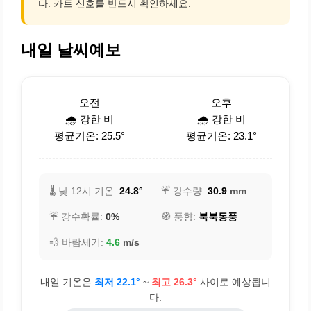
다. 카트 신호를 반드시 확인하세요.
내일 날씨예보
오전
오후
🌧️ 강한 비
🌧️ 강한 비
평균기온: 25.5°
평균기온: 23.1°
🌡️ 낮 12시 기온:
24.8°
☔ 강수량:
30.9
mm
☔ 강수확률:
0%
🧭 풍향:
북북동풍
💨 바람세기:
4.6
m/s
내일 기온은
최저 22.1°
~
최고 26.3°
사이로 예상됩니
다.