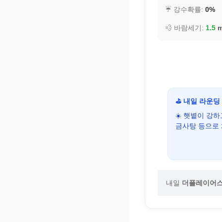
☔ 강수확률:
0%
💨 바람세기:
1.5
m
⛳ 내일 라운딩
☀️ 햇볕이 강
금사탕 등으로
내일
더플레이어스