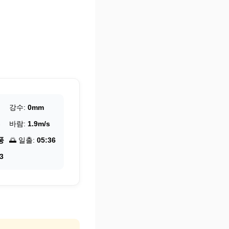
강수:
0mm
바람:
1.9m/s
풍
🌅 일출:
05:36
3