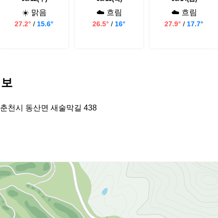
☀️ 맑음
☁️ 흐림
☁️ 흐림
27.2°
/
15.6°
26.5°
/
16°
27.9°
/
17.7°
정보
춘천시 동산면 새술막길 438