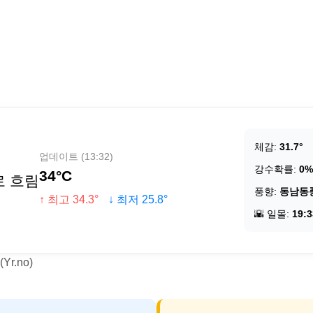
체감:
31.7°
업데이트 (13:32)
강수확률:
0%
34°C
로 흐림
풍향:
동남동
↑ 최고 34.3°
↓ 최저 25.8°
🌇 일몰:
19:3
r.no)