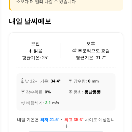
소보다 더 멀리 나갈 수 있습니다.
내일 날씨예보
오전
오후
☀️ 맑음
⛅ 부분적으로 흐림
평균기온: 25°
평균기온: 31.7°
🌡️ 낮 12시 기온:
34.4°
☔ 강수량:
0
mm
☔ 강수확률:
0%
🧭 풍향:
동남동풍
💨 바람세기:
3.1
m/s
내일 기온은
최저 21.5°
~
최고 35.6°
사이로 예상됩니
다.