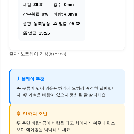
체감:
26.3°
강수:
0mm
강수확률:
0%
바람:
4.8m/s
풍향:
동북동풍
🌅 일출:
05:38
🌇 일몰:
19:25
출처: 노르웨이 기상청(Yr.no)
🏌️
플레이 추천
☁️ 구름이 있어 라운딩하기에 오히려 쾌적한 날씨입니
다. 🍃 가벼운 바람이 있으니 풍향을 잘 살피세요.
🤖
AI 캐디 조언
🍃 측면 바람: 공이 바람을 타고 휘어지기 쉬우니 평소
보다 에이밍을 넉넉히 보세요.