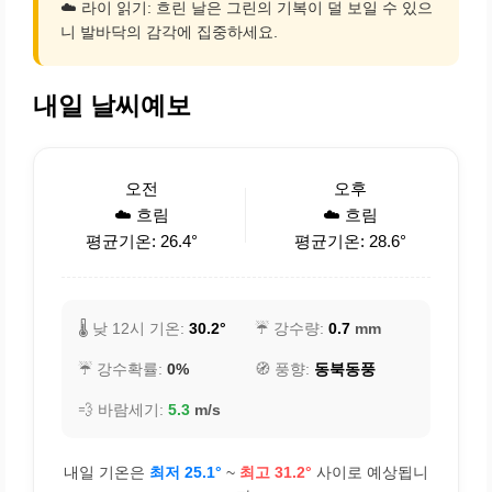
☁️ 라이 읽기: 흐린 날은 그린의 기복이 덜 보일 수 있으
니 발바닥의 감각에 집중하세요.
내일 날씨예보
오전
오후
☁️ 흐림
☁️ 흐림
평균기온: 26.4°
평균기온: 28.6°
🌡️ 낮 12시 기온:
30.2°
☔ 강수량:
0.7
mm
☔ 강수확률:
0%
🧭 풍향:
동북동풍
💨 바람세기:
5.3
m/s
내일 기온은
최저 25.1°
~
최고 31.2°
사이로 예상됩니