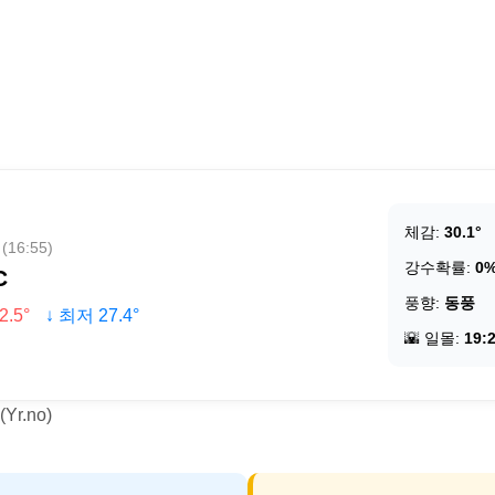
체감:
30.1°
16:55)
강수확률:
0
C
풍향:
동풍
2.5°
↓ 최저 27.4°
🌇 일몰:
19:
r.no)