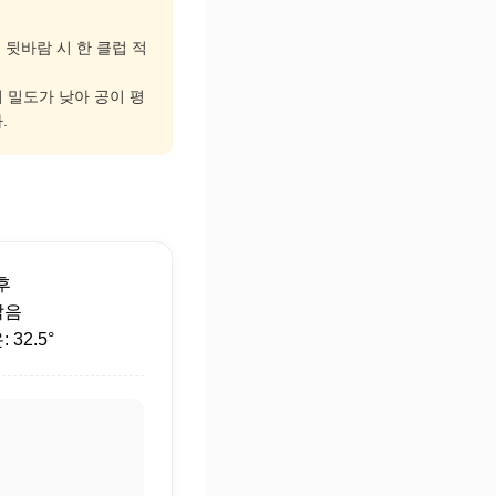
, 뒷바람 시 한 클럽 적
기 밀도가 낮아 공이 평
.
후
맑음
32.5°