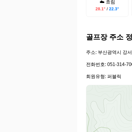
☁️ 흐림
28.1°
/
22.3°
골프장 주소 
주소: 부산광역시 강서구
전화번호: 051-314-70
회원유형: 퍼블릭