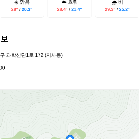
☀️ 맑음
☁️ 흐림
🌧️ 비
28°
/
20.3°
28.4°
/
21.4°
29.3°
/
25.2°
정보
 과학산단1로 172 (지사동)
00