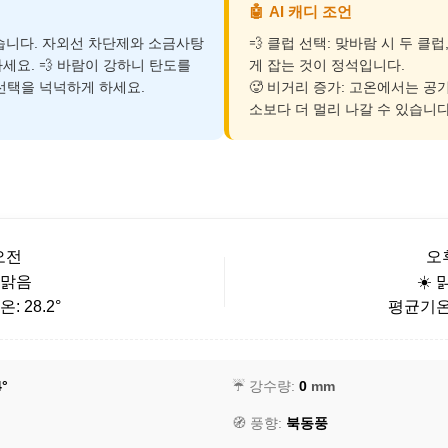
🤖
AI 캐디 조언
덥습니다. 자외선 차단제와 소금사탕
💨 클럽 선택: 맞바람 시 두 클럽
세요. 💨 바람이 강하니 탄도를
게 잡는 것이 정석입니다.
선택을 넉넉하게 하세요.
🥵 비거리 증가: 고온에서는 공
소보다 더 멀리 나갈 수 있습니다
오전
오
️ 맑음
☀️ 
: 28.2°
평균기온: 
4°
☔ 강수량:
0
mm
🧭 풍향:
북동풍