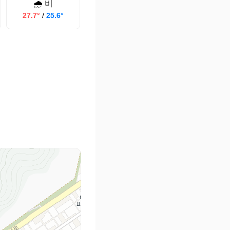
🌧️ 비
27.7°
/
25.6°